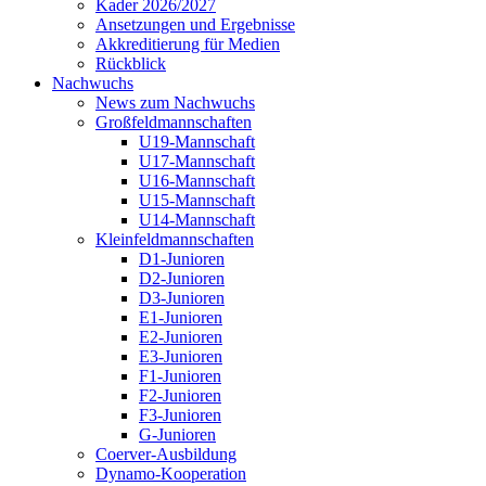
Kader 2026/2027
Ansetzungen und Ergebnisse
Akkreditierung für Medien
Rückblick
Nachwuchs
News zum Nachwuchs
Großfeldmannschaften
U19-Mannschaft
U17-Mannschaft
U16-Mannschaft
U15-Mannschaft
U14-Mannschaft
Kleinfeldmannschaften
D1-Junioren
D2-Junioren
D3-Junioren
E1-Junioren
E2-Junioren
E3-Junioren
F1-Junioren
F2-Junioren
F3-Junioren
G-Junioren
Coerver-Ausbildung
Dynamo-Kooperation