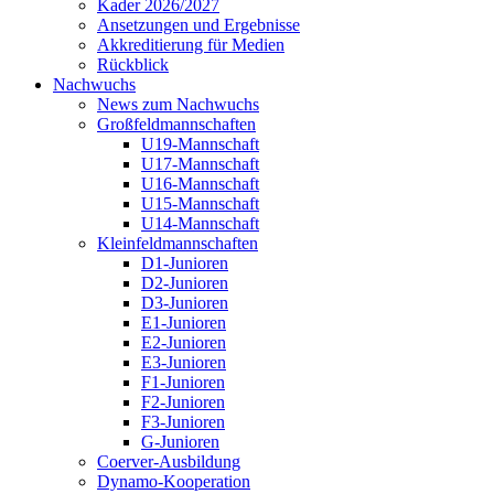
Kader 2026/2027
Ansetzungen und Ergebnisse
Akkreditierung für Medien
Rückblick
Nachwuchs
News zum Nachwuchs
Großfeldmannschaften
U19-Mannschaft
U17-Mannschaft
U16-Mannschaft
U15-Mannschaft
U14-Mannschaft
Kleinfeldmannschaften
D1-Junioren
D2-Junioren
D3-Junioren
E1-Junioren
E2-Junioren
E3-Junioren
F1-Junioren
F2-Junioren
F3-Junioren
G-Junioren
Coerver-Ausbildung
Dynamo-Kooperation