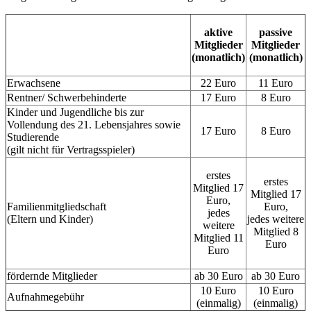
aktive
passive
Mitglieder
Mitglieder
(monatlich)
(monatlich)
Erwachsene
22 Euro
11 Euro
Rentner/ Schwerbehinderte
17 Euro
8 Euro
Kinder und Jugendliche bis zur
Vollendung des 21. Lebensjahres sowie
17 Euro
8 Euro
Studierende
(gilt nicht für Vertragsspieler)
erstes
erstes
Mitglied 17
Mitglied 17
Euro,
Familienmitgliedschaft
Euro,
jedes
(Eltern und Kinder)
jedes weitere
weitere
Mitglied 8
Mitglied 11
Euro
Euro
fördernde Mitglieder
ab 30 Euro
ab 30 Euro
10 Euro
10 Euro
Aufnahmegebühr
(einmalig)
(einmalig)