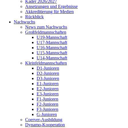
Kader 2026/2027
Ansetzungen und Ergebnisse
Akkreditierung für Medien
Rückblick
Nachwuchs
News zum Nachwuchs
Großfeldmannschaften
U19-Mannschaft
U17-Mannschaft
U16-Mannschaft
U15-Mannschaft
U14-Mannschaft
Kleinfeldmannschaften
D1-Junioren
D2-Junioren
D3-Junioren
E1-Junioren
E2-Junioren
E3-Junioren
F1-Junioren
F2-Junioren
F3-Junioren
G-Junioren
Coerver-Ausbildung
Dynamo-Kooperation