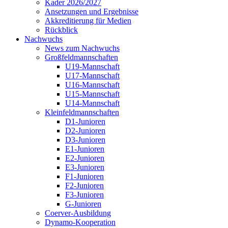
Kader 2026/2027
Ansetzungen und Ergebnisse
Akkreditierung für Medien
Rückblick
Nachwuchs
News zum Nachwuchs
Großfeldmannschaften
U19-Mannschaft
U17-Mannschaft
U16-Mannschaft
U15-Mannschaft
U14-Mannschaft
Kleinfeldmannschaften
D1-Junioren
D2-Junioren
D3-Junioren
E1-Junioren
E2-Junioren
E3-Junioren
F1-Junioren
F2-Junioren
F3-Junioren
G-Junioren
Coerver-Ausbildung
Dynamo-Kooperation