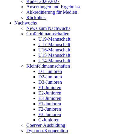
Kader 2026/2027
Ansetzungen und Ergebnisse
Akkreditierung für Medien
Rückblick
Nachwuchs
News zum Nachwuchs
Großfeldmannschaften
U19-Mannschaft
U17-Mannschaft
U16-Mannschaft
U15-Mannschaft
U14-Mannschaft
Kleinfeldmannschaften
D1-Junioren
D2-Junioren
D3-Junioren
E1-Junioren
E2-Junioren
E3-Junioren
F1-Junioren
F2-Junioren
F3-Junioren
G-Junioren
Coerver-Ausbildung
Dynamo-Kooperation