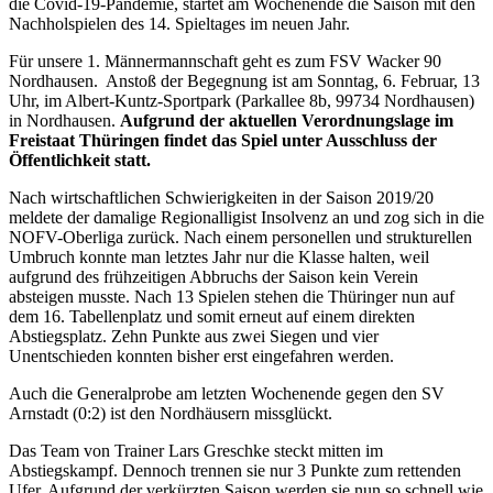
die Covid-19-Pandemie, startet am Wochenende die Saison mit den
Nachholspielen des 14. Spieltages im neuen Jahr.
Für unsere 1. Männermannschaft geht es zum FSV Wacker 90
Nordhausen. Anstoß der Begegnung ist am Sonntag, 6. Februar, 13
Uhr, im Albert-Kuntz-Sportpark (Parkallee 8b, 99734 Nordhausen)
in Nordhausen.
Aufgrund der aktuellen Verordnungslage im
Freistaat Thüringen findet das Spiel unter Ausschluss der
Öffentlichkeit statt.
Nach wirtschaftlichen Schwierigkeiten in der Saison 2019/20
meldete der damalige Regionalligist Insolvenz an und zog sich in die
NOFV-Oberliga zurück. Nach einem personellen und strukturellen
Umbruch konnte man letztes Jahr nur die Klasse halten, weil
aufgrund des frühzeitigen Abbruchs der Saison kein Verein
absteigen musste. Nach 13 Spielen stehen die Thüringer nun auf
dem 16. Tabellenplatz und somit erneut auf einem direkten
Abstiegsplatz. Zehn Punkte aus zwei Siegen und vier
Unentschieden konnten bisher erst eingefahren werden.
Auch die Generalprobe am letzten Wochenende gegen den SV
Arnstadt (0:2) ist den Nordhäusern missglückt.
Das Team von Trainer Lars Greschke steckt mitten im
Abstiegskampf. Dennoch trennen sie nur 3 Punkte zum rettenden
Ufer. Aufgrund der verkürzten Saison werden sie nun so schnell wie