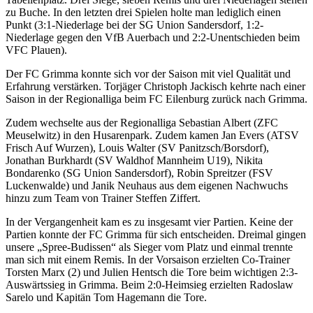
zu Buche. In den letzten drei Spielen holte man lediglich einen
Punkt (3:1-Niederlage bei der SG Union Sandersdorf, 1:2-
Niederlage gegen den VfB Auerbach und 2:2-Unentschieden beim
VFC Plauen).
Der FC Grimma konnte sich vor der Saison mit viel Qualität und
Erfahrung verstärken. Torjäger Christoph Jackisch kehrte nach einer
Saison in der Regionalliga beim FC Eilenburg zurück nach Grimma.
Zudem wechselte aus der Regionalliga Sebastian Albert (ZFC
Meuselwitz) in den Husarenpark. Zudem kamen Jan Evers (ATSV
Frisch Auf Wurzen), Louis Walter (SV Panitzsch/Borsdorf),
Jonathan Burkhardt (SV Waldhof Mannheim U19), Nikita
Bondarenko (SG Union Sandersdorf), Robin Spreitzer (FSV
Luckenwalde) und Janik Neuhaus aus dem eigenen Nachwuchs
hinzu zum Team von Trainer Steffen Ziffert.
In der Vergangenheit kam es zu insgesamt vier Partien. Keine der
Partien konnte der FC Grimma für sich entscheiden. Dreimal gingen
unsere „Spree-Budissen“ als Sieger vom Platz und einmal trennte
man sich mit einem Remis. In der Vorsaison erzielten Co-Trainer
Torsten Marx (2) und Julien Hentsch die Tore beim wichtigen 2:3-
Auswärtssieg in Grimma. Beim 2:0-Heimsieg erzielten Radoslaw
Sarelo und Kapitän Tom Hagemann die Tore.