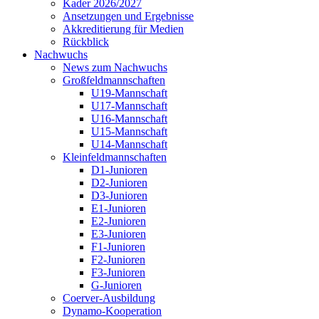
Kader 2026/2027
Ansetzungen und Ergebnisse
Akkreditierung für Medien
Rückblick
Nachwuchs
News zum Nachwuchs
Großfeldmannschaften
U19-Mannschaft
U17-Mannschaft
U16-Mannschaft
U15-Mannschaft
U14-Mannschaft
Kleinfeldmannschaften
D1-Junioren
D2-Junioren
D3-Junioren
E1-Junioren
E2-Junioren
E3-Junioren
F1-Junioren
F2-Junioren
F3-Junioren
G-Junioren
Coerver-Ausbildung
Dynamo-Kooperation