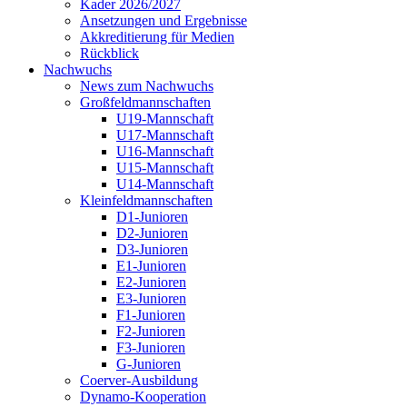
Kader 2026/2027
Ansetzungen und Ergebnisse
Akkreditierung für Medien
Rückblick
Nachwuchs
News zum Nachwuchs
Großfeldmannschaften
U19-Mannschaft
U17-Mannschaft
U16-Mannschaft
U15-Mannschaft
U14-Mannschaft
Kleinfeldmannschaften
D1-Junioren
D2-Junioren
D3-Junioren
E1-Junioren
E2-Junioren
E3-Junioren
F1-Junioren
F2-Junioren
F3-Junioren
G-Junioren
Coerver-Ausbildung
Dynamo-Kooperation