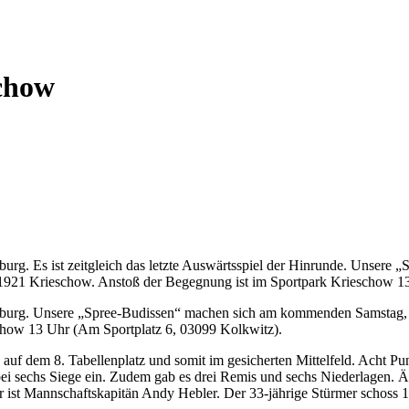
chow
burg. Es ist zeitgleich das letzte Auswärtsspiel der Hinrunde. Unser
1921 Krieschow. Anstoß der Begegnung ist im Sportpark Krieschow 13
enburg. Unsere „Spree-Budissen“ machen sich am kommenden Samstag, 
how 13 Uhr (Am Sportplatz 6, 03099 Kolkwitz).
auf dem 8. Tabellenplatz und somit im gesicherten Mittelfeld. Acht P
i sechs Siege ein. Zudem gab es drei Remis und sechs Niederlagen. Äh
ist Mannschaftskapitän Andy Hebler. Der 33-jährige Stürmer schoss 13