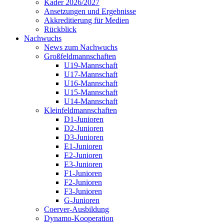
Kader 2026/2027
Ansetzungen und Ergebnisse
Akkreditierung für Medien
Rückblick
Nachwuchs
News zum Nachwuchs
Großfeldmannschaften
U19-Mannschaft
U17-Mannschaft
U16-Mannschaft
U15-Mannschaft
U14-Mannschaft
Kleinfeldmannschaften
D1-Junioren
D2-Junioren
D3-Junioren
E1-Junioren
E2-Junioren
E3-Junioren
F1-Junioren
F2-Junioren
F3-Junioren
G-Junioren
Coerver-Ausbildung
Dynamo-Kooperation