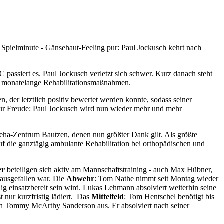
 Spielminute - Gänsehaut-Feeling pur: Paul Jockusch kehrt nach
 passiert es. Paul Jockusch verletzt sich schwer. Kurz danach steht
nd monatelange Rehabilitationsmaßnahmen.
 der letztlich positiv bewertet werden konnte, sodass seiner
zur Freude: Paul Jockusch wird nun wieder mehr und mehr
eha-Zentrum Bautzen, denen nun größter Dank gilt. Als größte
uf die ganztägig ambulante Rehabilitation bei orthopädischen und
er
beteiligen sich aktiv am Mannschaftstraining - auch Max Hübner,
 ausgefallen war. Die
Abwehr
: Tom Nathe nimmt seit Montag wieder
ig einsatzbereit sein wird. Lukas Lehmann absolviert weiterhin seine
nur kurzfristig lädiert. Das
Mittelfeld
: Tom Hentschel benötigt bis
ch Tommy McArthy Sanderson aus. Er absolviert nach seiner