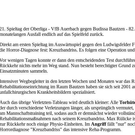
21. Spieltag der Oberliga - VfB Auerbach gegen Budissa Bautzen - 82.
monatelangen Ausfall endlich auf das Spielfeld zurück.
Direkt am ersten Spieltag im Auswärtsspiel gegen den Ludwigsfelder FC
die Horror-Diagnose fest: Kreuzbandriss. Es folgen eine Operation u
Vor wenigen Tagen konnte er dann den entscheidenden Test durchführen,
Rückkehr nichts mehr im Weg stand. Nun besteht berechtigter Grund 
Einsatzminuten sammeln.
Intensiver Wegbegleiter in den letzten Wochen und Monaten war das R
Rehabilitationseinrichtung im Raum Bautzen haben sie sich seit 2001 a
unfallchirurgischen Krankheitsbildern spezialisiert.
Auch das übrige Verletzten-Tableau wird deutlich kleiner: Alle
Torhüt
der durch verschiedene Verletzungen länger, als ursprünglich vermutet,
am Mannschaftstraining teil, sodass auch er demnächst wieder vollständ
Rehabilitationsmaßnahmen nach seinem Kreuzbandriss. Max Rülicke ist 
zur Rückkehr noch einige Physio-Einheiten. Im
Angriff
fällt "nur" no
Horrordiagnose "Kreuzbandriss" das intensive Reha-Programm.