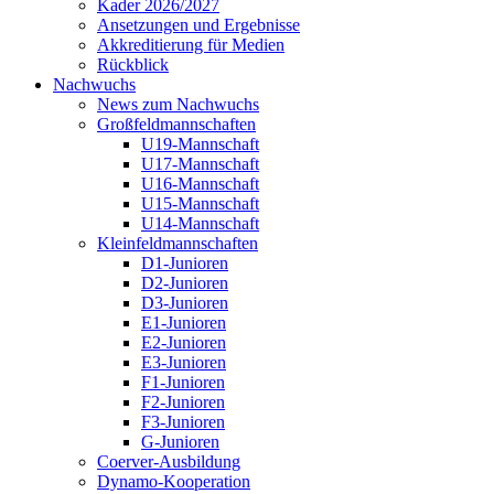
Kader 2026/2027
Ansetzungen und Ergebnisse
Akkreditierung für Medien
Rückblick
Nachwuchs
News zum Nachwuchs
Großfeldmannschaften
U19-Mannschaft
U17-Mannschaft
U16-Mannschaft
U15-Mannschaft
U14-Mannschaft
Kleinfeldmannschaften
D1-Junioren
D2-Junioren
D3-Junioren
E1-Junioren
E2-Junioren
E3-Junioren
F1-Junioren
F2-Junioren
F3-Junioren
G-Junioren
Coerver-Ausbildung
Dynamo-Kooperation