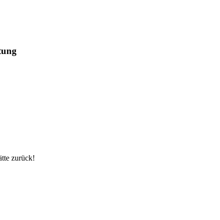
rtung
tte zurück!