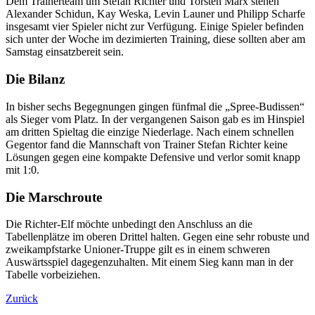
Dem Trainerteam um Stefan Richter und Torsten Marx stehen
Alexander Schidun, Kay Weska, Levin Launer und Philipp Scharfe
insgesamt vier Spieler nicht zur Verfügung. Einige Spieler befinden
sich unter der Woche im dezimierten Training, diese sollten aber am
Samstag einsatzbereit sein.
Die Bilanz
In bisher sechs Begegnungen gingen fünfmal die „Spree-Budissen“
als Sieger vom Platz. In der vergangenen Saison gab es im Hinspiel
am dritten Spieltag die einzige Niederlage. Nach einem schnellen
Gegentor fand die Mannschaft von Trainer Stefan Richter keine
Lösungen gegen eine kompakte Defensive und verlor somit knapp
mit 1:0.
Die Marschroute
Die Richter-Elf möchte unbedingt den Anschluss an die
Tabellenplätze im oberen Drittel halten. Gegen eine sehr robuste und
zweikampfstarke Unioner-Truppe gilt es in einem schweren
Auswärtsspiel dagegenzuhalten. Mit einem Sieg kann man in der
Tabelle vorbeiziehen.
Zurück