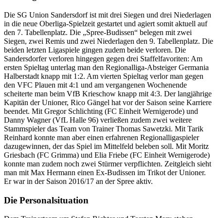
Die SG Union Sandersdorf ist mit drei Siegen und drei Niederlagen
in die neue Oberliga-Spielzeit gestartet und agiert somit aktuell auf
den 7. Tabellenplatz. Die „Spree-Budissen“ belegen mit zwei
Siegen, zwei Remis und zwei Niederlagen den 9. Tabellenplatz. Die
beiden letzten Ligaspiele gingen zudem beide verloren. Die
Sandersdorfer verloren hingegen gegen drei Staffelfavoriten: Am
ersten Spieltag unterlag man den Regionalliga-Absteiger Germania
Halberstadt knapp mit 1:2. Am vierten Spieltag verlor man gegen
den VFC Plauen mit 4:1 und am vergangenen Wochenende
scheiterte man beim VfB Krieschow knapp mit 4:3. Der langjährige
Kapitän der Unioner, Rico Gängel hat vor der Saison seine Karriere
beendet. Mit Gregor Schlichting (FC Einheit Wernigerode) und
Danny Wagner (VfL Halle 96) verließen zudem zwei weitere
Stammspieler das Team von Trainer Thomas Sawetzki. Mit Tarik
Reinhard konnte man aber einen erfahrenen Regionalligaspieler
dazugewinnen, der das Spiel im Mittelfeld beleben soll. Mit Moritz
Griesbach (FC Grimma) und Elia Friebe (FC Einheit Wernigerode)
konnte man zudem noch zwei Stürmer verpflichten. Zeitgleich sieht
man mit Max Hermann einen Ex-Budissen im Trikot der Unioner.
Er war in der Saison 2016/17 an der Spree aktiv.
Die Personalsituation