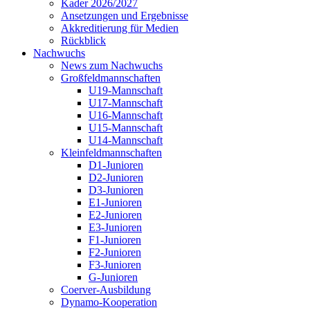
Kader 2026/2027
Ansetzungen und Ergebnisse
Akkreditierung für Medien
Rückblick
Nachwuchs
News zum Nachwuchs
Großfeldmannschaften
U19-Mannschaft
U17-Mannschaft
U16-Mannschaft
U15-Mannschaft
U14-Mannschaft
Kleinfeldmannschaften
D1-Junioren
D2-Junioren
D3-Junioren
E1-Junioren
E2-Junioren
E3-Junioren
F1-Junioren
F2-Junioren
F3-Junioren
G-Junioren
Coerver-Ausbildung
Dynamo-Kooperation