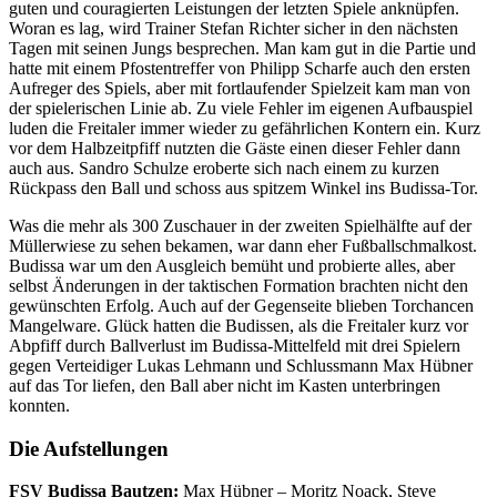
guten und couragierten Leistungen der letzten Spiele anknüpfen.
Woran es lag, wird Trainer Stefan Richter sicher in den nächsten
Tagen mit seinen Jungs besprechen. Man kam gut in die Partie und
hatte mit einem Pfostentreffer von Philipp Scharfe auch den ersten
Aufreger des Spiels, aber mit fortlaufender Spielzeit kam man von
der spielerischen Linie ab. Zu viele Fehler im eigenen Aufbauspiel
luden die Freitaler immer wieder zu gefährlichen Kontern ein. Kurz
vor dem Halbzeitpfiff nutzten die Gäste einen dieser Fehler dann
auch aus. Sandro Schulze eroberte sich nach einem zu kurzen
Rückpass den Ball und schoss aus spitzem Winkel ins Budissa-Tor.
Was die mehr als 300 Zuschauer in der zweiten Spielhälfte auf der
Müllerwiese zu sehen bekamen, war dann eher Fußballschmalkost.
Budissa war um den Ausgleich bemüht und probierte alles, aber
selbst Änderungen in der taktischen Formation brachten nicht den
gewünschten Erfolg. Auch auf der Gegenseite blieben Torchancen
Mangelware. Glück hatten die Budissen, als die Freitaler kurz vor
Abpfiff durch Ballverlust im Budissa-Mittelfeld mit drei Spielern
gegen Verteidiger Lukas Lehmann und Schlussmann Max Hübner
auf das Tor liefen, den Ball aber nicht im Kasten unterbringen
konnten.
Die Aufstellungen
FSV Budissa Bautzen:
Max
Hübner – Moritz Noack, Steve