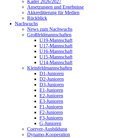
Kader 2026/2027
Ansetzungen und Ergebnisse
Akkreditierung für Medien
Rückblick
Nachwuchs
News zum Nachwuchs
Großfeldmannschaften
U19-Mannschaft
U17-Mannschaft
U16-Mannschaft
U15-Mannschaft
U14-Mannschaft
Kleinfeldmannschaften
D1-Junioren
D2-Junioren
D3-Junioren
E1-Junioren
E2-Junioren
E3-Junioren
F1-Junioren
F2-Junioren
F3-Junioren
G-Junioren
Coerver-Ausbildung
Dynamo-Kooperation