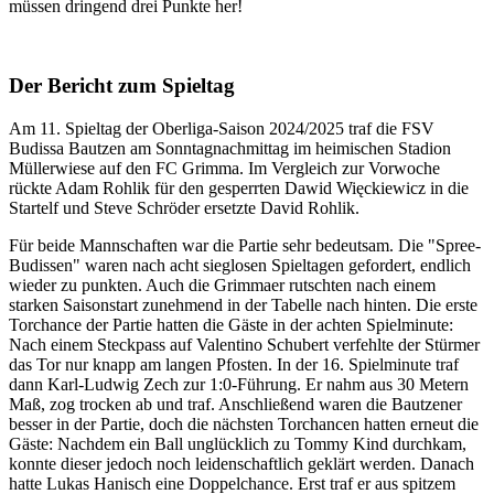
müssen dringend drei Punkte her!
Der Bericht zum Spieltag
Am 11. Spieltag der Oberliga-Saison 2024/2025 traf die FSV
Budissa Bautzen am Sonntagnachmittag im heimischen Stadion
Müllerwiese auf den FC Grimma. Im Vergleich zur Vorwoche
rückte Adam Rohlik für den gesperrten Dawid Więckiewicz in die
Startelf und Steve Schröder ersetzte David Rohlik.
Für beide Mannschaften war die Partie sehr bedeutsam. Die "Spree-
Budissen" waren nach acht sieglosen Spieltagen gefordert, endlich
wieder zu punkten. Auch die Grimmaer rutschten nach einem
starken Saisonstart zunehmend in der Tabelle nach hinten. Die erste
Torchance der Partie hatten die Gäste in der achten Spielminute:
Nach einem Steckpass auf Valentino Schubert verfehlte der Stürmer
das Tor nur knapp am langen Pfosten. In der 16. Spielminute traf
dann Karl-Ludwig Zech zur 1:0-Führung. Er nahm aus 30 Metern
Maß, zog trocken ab und traf. Anschließend waren die Bautzener
besser in der Partie, doch die nächsten Torchancen hatten erneut die
Gäste: Nachdem ein Ball unglücklich zu Tommy Kind durchkam,
konnte dieser jedoch noch leidenschaftlich geklärt werden. Danach
hatte Lukas Hanisch eine Doppelchance. Erst traf er aus spitzem