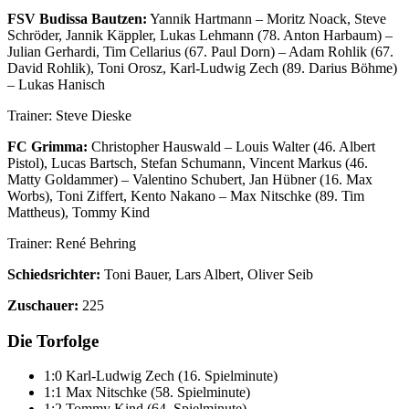
FSV Budissa Bautzen:
Yannik Hartmann – Moritz Noack, Steve
Schröder, Jannik Käppler, Lukas Lehmann (78. Anton Harbaum) –
Julian Gerhardi, Tim Cellarius (67. Paul Dorn) – Adam Rohlik (67.
David Rohlik), Toni Orosz, Karl-Ludwig Zech (89. Darius Böhme)
– Lukas Hanisch
Trainer: Steve Dieske
FC Grimma:
Christopher Hauswald – Louis Walter (46. Albert
Pistol), Lucas Bartsch, Stefan Schumann, Vincent Markus (46.
Matty Goldammer) – Valentino Schubert, Jan Hübner (16. Max
Worbs), Toni Ziffert, Kento Nakano – Max Nitschke (89. Tim
Mattheus), Tommy Kind
Trainer: René Behring
Schiedsrichter:
Toni Bauer, Lars Albert, Oliver Seib
Zuschauer:
225
Die Torfolge
1:0 Karl-Ludwig Zech (16. Spielminute)
1:1 Max Nitschke (58. Spielminute)
1:2 Tommy Kind (64. Spielminute)