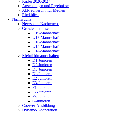
Kader 2026/2027
Ansetzungen und Ergebnisse
Akkreditierung für Medien
Rückblick
Nachwuchs
News zum Nachwuchs
Großfeldmannschaften
U19-Mannschaft
U17-Mannschaft
U16-Mannschaft
U15-Mannschaft
U14-Mannschaft
Kleinfeldmannschaften
D1-Junioren
D2-Junioren
D3-Junioren
E1-Junioren
E2-Junioren
E3-Junioren
F1-Junioren
F2-Junioren
F3-Junioren
G-Junioren
Coerver-Ausbildung
Dynamo-Kooperation