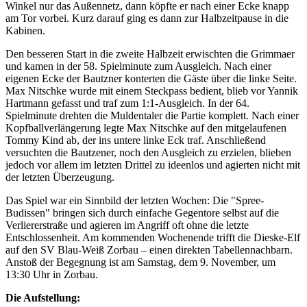
Winkel nur das Außennetz, dann köpfte er nach einer Ecke knapp
am Tor vorbei. Kurz darauf ging es dann zur Halbzeitpause in die
Kabinen.
Den besseren Start in die zweite Halbzeit erwischten die Grimmaer
und kamen in der 58. Spielminute zum Ausgleich. Nach einer
eigenen Ecke der Bautzner konterten die Gäste über die linke Seite.
Max Nitschke wurde mit einem Steckpass bedient, blieb vor Yannik
Hartmann gefasst und traf zum 1:1-Ausgleich. In der 64.
Spielminute drehten die Muldentaler die Partie komplett. Nach einer
Kopfballverlängerung legte Max Nitschke auf den mitgelaufenen
Tommy Kind ab, der ins untere linke Eck traf. Anschließend
versuchten die Bautzener, noch den Ausgleich zu erzielen, blieben
jedoch vor allem im letzten Drittel zu ideenlos und agierten nicht mit
der letzten Überzeugung.
Das Spiel war ein Sinnbild der letzten Wochen: Die "Spree-
Budissen" bringen sich durch einfache Gegentore selbst auf die
Verliererstraße und agieren im Angriff oft ohne die letzte
Entschlossenheit. Am kommenden Wochenende trifft die Dieske-Elf
auf den SV Blau-Weiß Zorbau – einen direkten Tabellennachbarn.
Anstoß der Begegnung ist am Samstag, dem 9. November, um
13:30 Uhr in Zorbau.
Die Aufstellung: