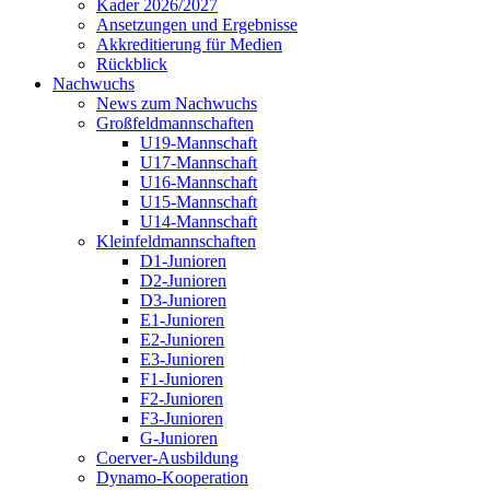
Kader 2026/2027
Ansetzungen und Ergebnisse
Akkreditierung für Medien
Rückblick
Nachwuchs
News zum Nachwuchs
Großfeldmannschaften
U19-Mannschaft
U17-Mannschaft
U16-Mannschaft
U15-Mannschaft
U14-Mannschaft
Kleinfeldmannschaften
D1-Junioren
D2-Junioren
D3-Junioren
E1-Junioren
E2-Junioren
E3-Junioren
F1-Junioren
F2-Junioren
F3-Junioren
G-Junioren
Coerver-Ausbildung
Dynamo-Kooperation