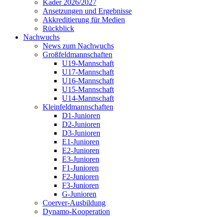
Kader 2026/2027
Ansetzungen und Ergebnisse
Akkreditierung für Medien
Rückblick
Nachwuchs
News zum Nachwuchs
Großfeldmannschaften
U19-Mannschaft
U17-Mannschaft
U16-Mannschaft
U15-Mannschaft
U14-Mannschaft
Kleinfeldmannschaften
D1-Junioren
D2-Junioren
D3-Junioren
E1-Junioren
E2-Junioren
E3-Junioren
F1-Junioren
F2-Junioren
F3-Junioren
G-Junioren
Coerver-Ausbildung
Dynamo-Kooperation