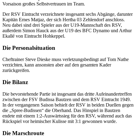
Vorsaison großes Selbstvertrauen im Team.
Der RSV Eintracht verzeichnete insgesamt sechs Abgänge, darunter
Kapitän Ernes Matjaz, der sich Hertha 03 Zehlendorf anschloss.
Neu dabei sind drei Spieler aus der U19-Mannschaft des RSV,
außerdem Simon Hauck aus der U19 des BFC Dynamo und Arthur
Ekallé von Eintracht Hohkeppel.
Die Personalsituation
Cheftrainer Steve Dieske muss verletzungsbedingt auf Tom Nathe
verzichten, kann ansonsten aber auf den gesamten Kader
zurückgreifen.
Die Bilanz
Die bevorstehende Partie ist insgesamt das dritte Aufeinandertreffen
zwischen der FSV Budissa Bautzen und dem RSV Eintracht 1949.
In der vergangenen Saison behielt der RSV in beiden Duellen gegen
die „Spree-Budissen“ die Oberhand. Das Hinspiel in Bautzen
endete mit einem 1:2-Auswärtssieg für den RSV, während auch das
Rückspiel vor heimischer Kulisse mit 3:1 gewonnen wurde.
Die Marschroute