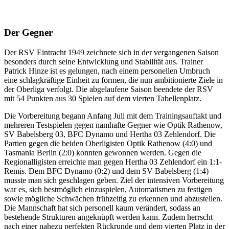
Der Gegner
Der RSV Eintracht 1949 zeichnete sich in der vergangenen Saison
besonders durch seine Entwicklung und Stabilität aus. Trainer
Patrick Hinze ist es gelungen, nach einem personellen Umbruch
eine schlagkräftige Einheit zu formen, die nun ambitionierte Ziele in
der Oberliga verfolgt. Die abgelaufene Saison beendete der RSV
mit 54 Punkten aus 30 Spielen auf dem vierten Tabellenplatz.
Die Vorbereitung begann Anfang Juli mit dem Trainingsauftakt und
mehreren Testspielen gegen namhafte Gegner wie Optik Rathenow,
SV Babelsberg 03, BFC Dynamo und Hertha 03 Zehlendorf. Die
Partien gegen die beiden Oberligisten Optik Rathenow (4:0) und
Tasmania Berlin (2:0) konnten gewonnen werden. Gegen die
Regionalligisten erreichte man gegen Hertha 03 Zehlendorf ein 1:1-
Remis. Dem BFC Dynamo (0:2) und dem SV Babelsberg (1:4)
musste man sich geschlagen geben. Ziel der intensiven Vorbereitung
war es, sich bestmöglich einzuspielen, Automatismen zu festigen
sowie mögliche Schwächen frühzeitig zu erkennen und abzustellen.
Die Mannschaft hat sich personell kaum verändert, sodass an
bestehende Strukturen angeknüpft werden kann. Zudem herrscht
nach einer nahezu perfekten Rückrunde und dem vierten Platz in der