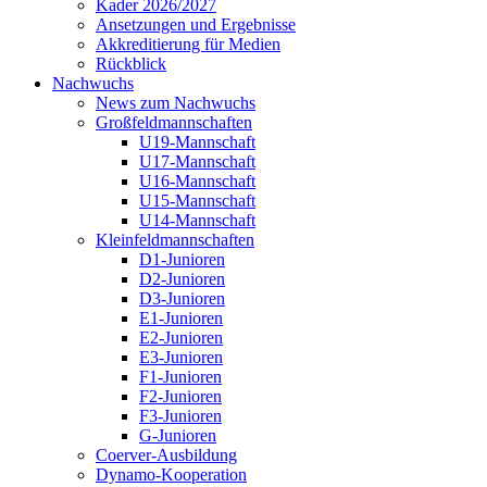
Kader 2026/2027
Ansetzungen und Ergebnisse
Akkreditierung für Medien
Rückblick
Nachwuchs
News zum Nachwuchs
Großfeldmannschaften
U19-Mannschaft
U17-Mannschaft
U16-Mannschaft
U15-Mannschaft
U14-Mannschaft
Kleinfeldmannschaften
D1-Junioren
D2-Junioren
D3-Junioren
E1-Junioren
E2-Junioren
E3-Junioren
F1-Junioren
F2-Junioren
F3-Junioren
G-Junioren
Coerver-Ausbildung
Dynamo-Kooperation