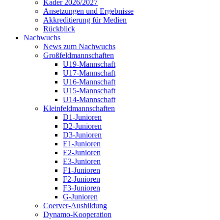
Kader 2026/2027
Ansetzungen und Ergebnisse
Akkreditierung für Medien
Rückblick
Nachwuchs
News zum Nachwuchs
Großfeldmannschaften
U19-Mannschaft
U17-Mannschaft
U16-Mannschaft
U15-Mannschaft
U14-Mannschaft
Kleinfeldmannschaften
D1-Junioren
D2-Junioren
D3-Junioren
E1-Junioren
E2-Junioren
E3-Junioren
F1-Junioren
F2-Junioren
F3-Junioren
G-Junioren
Coerver-Ausbildung
Dynamo-Kooperation