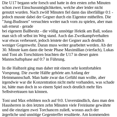
Die U17 begann sehr forsch und hatte in den ersten zehn Minuten
schon zwei Einschussmöglichkeiten, welche aber leider nicht
genutzt wurden. Nach zwölf Minuten fiel dann das überfällige 0:1 -
jedoch musste dabei der Gegner durch ein Eigentor mithelfen. Die
"Jung-Budissen" versuchten weiter nach vorn zu spielen, aber man
sah erneut - gerade
bei eigenem Ballbesitz - die völlig unnötige Hektik am Ball, sodass
man sich oft selbst im Weg stand. Auch das Zweikampfverhalten
war etwas verbessert, jedoch leistete der Gegner auch deutlich
weniger Gegenwehr. Daran muss weiter gearbeitet werden. Ab der
30. Minute kam dann die beste Phase Maximillian (vierfach), Lukas
und Toni als Torschützen brachten die U17 in dieser guten
Mannschaftsphase auf 0:7 in Führung.
In die Halbzeit ging man daher mit einem sehr komfortablen
Vorsprung. Die zweite Hälfte gehörte am Anfang der
Heimmannschaft. Man hatte zwar das Gefühl man wollte, aber
irgendwie war die Konzentration nicht mehr vorhanden, was schade
ist, hätte man doch in so einem Spiel noch deutlich mehr fürs
Selbstvertrauen tun können.
Toni und Max erhöhten noch auf 9:0. Unverständlich, dass man den
Hausherren in den letzten zehn Minuten viele Freiräume gewährte
und die einzigen zwei Torchancen zuließ, woraus auch der
ärgerliche und unnötige Gegentreffer resultierte. Am kommenden