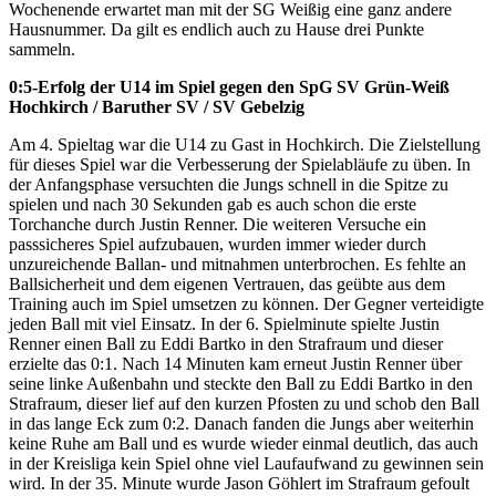
Wochenende erwartet man mit der SG Weißig eine ganz andere
Hausnummer. Da gilt es endlich auch zu Hause drei Punkte
sammeln.
0:5-Erfolg der U14 im Spiel gegen den SpG SV Grün-Weiß
Hochkirch / Baruther SV / SV Gebelzig
Am 4. Spieltag war die U14 zu Gast in Hochkirch. Die Zielstellung
für dieses Spiel war die Verbesserung der Spielabläufe zu üben. In
der Anfangsphase versuchten die Jungs schnell in die Spitze zu
spielen und nach 30 Sekunden gab es auch schon die erste
Torchanche durch Justin Renner. Die weiteren Versuche ein
passsicheres Spiel aufzubauen, wurden immer wieder durch
unzureichende Ballan- und mitnahmen unterbrochen. Es fehlte an
Ballsicherheit und dem eigenen Vertrauen, das geübte aus dem
Training auch im Spiel umsetzen zu können. Der Gegner verteidigte
jeden Ball mit viel Einsatz. In der 6. Spielminute spielte Justin
Renner einen Ball zu Eddi Bartko in den Strafraum und dieser
erzielte das 0:1. Nach 14 Minuten kam erneut Justin Renner über
seine linke Außenbahn und steckte den Ball zu Eddi Bartko in den
Strafraum, dieser lief auf den kurzen Pfosten zu und schob den Ball
in das lange Eck zum 0:2. Danach fanden die Jungs aber weiterhin
keine Ruhe am Ball und es wurde wieder einmal deutlich, das auch
in der Kreisliga kein Spiel ohne viel Laufaufwand zu gewinnen sein
wird. In der 35. Minute wurde Jason Göhlert im Strafraum gefoult