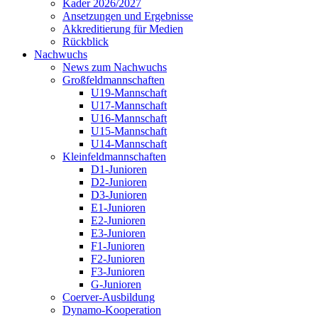
Kader 2026/2027
Ansetzungen und Ergebnisse
Akkreditierung für Medien
Rückblick
Nachwuchs
News zum Nachwuchs
Großfeldmannschaften
U19-Mannschaft
U17-Mannschaft
U16-Mannschaft
U15-Mannschaft
U14-Mannschaft
Kleinfeldmannschaften
D1-Junioren
D2-Junioren
D3-Junioren
E1-Junioren
E2-Junioren
E3-Junioren
F1-Junioren
F2-Junioren
F3-Junioren
G-Junioren
Coerver-Ausbildung
Dynamo-Kooperation