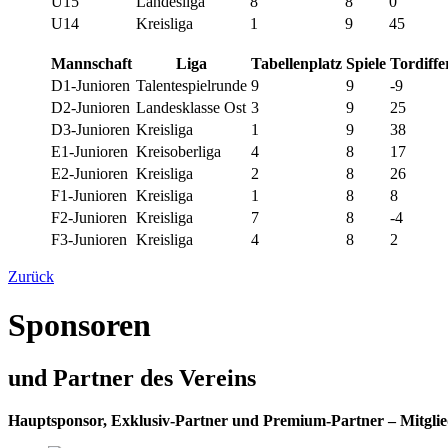
U15
Landesliga
8
8
0
U14
Kreisliga
1
9
45
Mannschaft
Liga
Tabellenplatz
Spiele
Tordiffe
D1-Junioren
Talentespielrunde
9
9
-9
D2-Junioren
Landesklasse Ost
3
9
25
D3-Junioren
Kreisliga
1
9
38
E1-Junioren
Kreisoberliga
4
8
17
E2-Junioren
Kreisliga
2
8
26
F1-Junioren
Kreisliga
1
8
8
F2-Junioren
Kreisliga
7
8
-4
F3-Junioren
Kreisliga
4
8
2
Zurück
Sponsoren
und Partner des Vereins
Hauptsponsor, Exklusiv-Partner und Premium-Partner – Mitglie