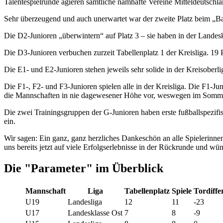
Talentespielrunde agieren sämtliche namhafte Vereine Mitteldeutschla
Sehr überzeugend und auch unerwartet war der zweite Platz beim „B
Die D2-Junioren „überwintern“ auf Platz 3 – sie haben in der Landesk
Die D3-Junioren verbuchen zurzeit Tabellenplatz 1 der Kreisliga. 19
Die E1- und E2-Junioren stehen jeweils sehr solide in der Kreisoberli
Die F1-, F2- und F3-Junioren spielen alle in der Kreisliga. Die F1-J
die Mannschaften in nie dagewesener Höhe vor, weswegen im Sommer 
Die zwei Trainingsgruppen der G-Junioren haben erste fußballspezif
ein.
Wir sagen: Ein ganz, ganz herzliches Dankeschön an alle Spielerinn
uns bereits jetzt auf viele Erfolgserlebnisse in der Rückrunde und wüns
Die "Parameter" im Überblick
Mannschaft
Liga
Tabellenplatz
Spiele
Tordiffe
U19
Landesliga
12
11
-23
U17
Landesklasse Ost
7
8
-9