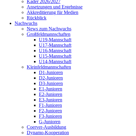
Kader 2026/2027
Ansetzungen und Ergebnisse
Akkreditierung für Medien
Rückblick
Nachwuchs
News zum Nachwuchs
Großfeldmannschaften
U19-Mannschaft
U17-Mannschaft
U16-Mannschaft
U15-Mannschaft
U14-Mannschaft
Kleinfeldmannschaften
D1-Junioren
D2-Junioren
D3-Junioren
E1-Junioren
E2-Junioren
E3-Junioren
F1-Junioren
F2-Junioren
F3-Junioren
G-Junioren
Coerver-Ausbildung
Dynamo-Kooperation