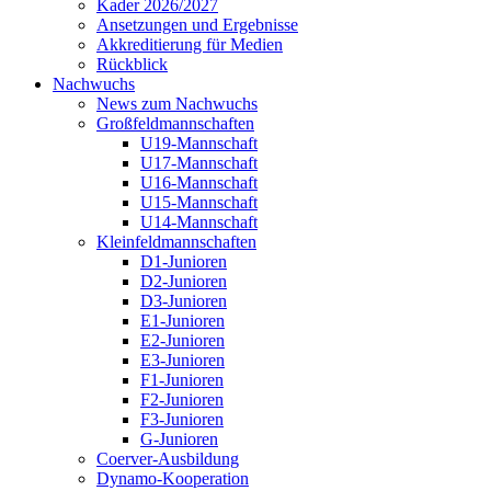
Kader 2026/2027
Ansetzungen und Ergebnisse
Akkreditierung für Medien
Rückblick
Nachwuchs
News zum Nachwuchs
Großfeldmannschaften
U19-Mannschaft
U17-Mannschaft
U16-Mannschaft
U15-Mannschaft
U14-Mannschaft
Kleinfeldmannschaften
D1-Junioren
D2-Junioren
D3-Junioren
E1-Junioren
E2-Junioren
E3-Junioren
F1-Junioren
F2-Junioren
F3-Junioren
G-Junioren
Coerver-Ausbildung
Dynamo-Kooperation