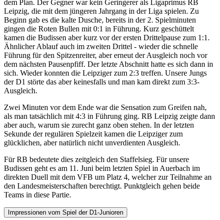
dem Plan. Der Gegner war kein Geringerer als Ligaprimus RB
Leipzig, die mit dem jüngeren Jahrgang in der Liga spielen. Zu
Beginn gab es die kalte Dusche, bereits in der 2. Spielminuten
gingen die Roten Bullen mit 0:1 in Führung. Kurz geschüttelt
kamen die Budissen aber kurz vor der ersten Drittelpause zum 1:1.
Ähnlicher Ablauf auch im zweiten Drittel - wieder die schnelle
Führung für den Spitzenreiter, aber erneut der Ausgleich noch vor
dem nächsten Pausenpfiff. Der letzte Abschnitt hatte es sich dann in
sich. Wieder konnten die Leipziger zum 2:3 treffen. Unsere Jungs
der D1 störte das aber keinesfalls und man kam direkt zum 3:3-
Ausgleich.
Zwei Minuten vor dem Ende war die Sensation zum Greifen nah,
als man tatsächlich mit 4:3 in Führung ging. RB Leipzig zeigte dann
aber auch, warum sie zurecht ganz oben stehen. In der letzten
Sekunde der regulären Spielzeit kamen die Leipziger zum
glücklichen, aber natürlich nicht unverdienten Ausgleich.
Für RB bedeutete dies zeitgleich den Staffelsieg. Für unsere
Budissen geht es am 11. Juni beim letzten Spiel in Auerbach im
direkten Duell mit dem VFB um Platz 4, welcher zur Teilnahme an
den Landesmeisterschaften berechtigt. Punktgleich gehen beide
Teams in diese Partie.
Impressionen vom Spiel der D1-Junioren