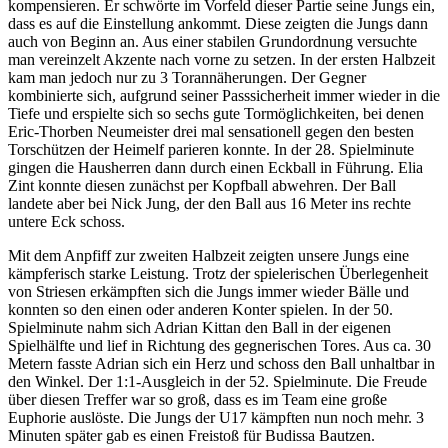
kompensieren. Er schwörte im Vorfeld dieser Partie seine Jungs ein,
dass es auf die Einstellung ankommt. Diese zeigten die Jungs dann
auch von Beginn an. Aus einer stabilen Grundordnung versuchte
man vereinzelt Akzente nach vorne zu setzen. In der ersten Halbzeit
kam man jedoch nur zu 3 Torannäherungen. Der Gegner
kombinierte sich, aufgrund seiner Passsicherheit immer wieder in die
Tiefe und erspielte sich so sechs gute Tormöglichkeiten, bei denen
Eric-Thorben Neumeister drei mal sensationell gegen den besten
Torschützen der Heimelf parieren konnte. In der 28. Spielminute
gingen die Hausherren dann durch einen Eckball in Führung. Elia
Zint konnte diesen zunächst per Kopfball abwehren. Der Ball
landete aber bei Nick Jung, der den Ball aus 16 Meter ins rechte
untere Eck schoss.
Mit dem Anpfiff zur zweiten Halbzeit zeigten unsere Jungs eine
kämpferisch starke Leistung. Trotz der spielerischen Überlegenheit
von Striesen erkämpften sich die Jungs immer wieder Bälle und
konnten so den einen oder anderen Konter spielen. In der 50.
Spielminute nahm sich Adrian Kittan den Ball in der eigenen
Spielhälfte und lief in Richtung des gegnerischen Tores. Aus ca. 30
Metern fasste Adrian sich ein Herz und schoss den Ball unhaltbar in
den Winkel. Der 1:1-Ausgleich in der 52. Spielminute. Die Freude
über diesen Treffer war so groß, dass es im Team eine große
Euphorie auslöste. Die Jungs der U17 kämpften nun noch mehr. 3
Minuten später gab es einen Freistoß für Budissa Bautzen.