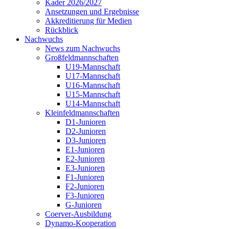
Kader 2026/2027
Ansetzungen und Ergebnisse
Akkreditierung für Medien
Rückblick
Nachwuchs
News zum Nachwuchs
Großfeldmannschaften
U19-Mannschaft
U17-Mannschaft
U16-Mannschaft
U15-Mannschaft
U14-Mannschaft
Kleinfeldmannschaften
D1-Junioren
D2-Junioren
D3-Junioren
E1-Junioren
E2-Junioren
E3-Junioren
F1-Junioren
F2-Junioren
F3-Junioren
G-Junioren
Coerver-Ausbildung
Dynamo-Kooperation